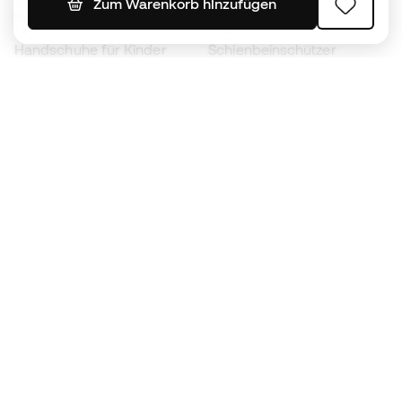
Zum Warenkorb hinzufügen
Fußballschuhe für Kinder
Regenmäntel
Handschuhe für Kinder
Schienbeinschützer
Fußballschuhe für Kinder
Torwartkleidung
Kleidung für Kinder
Black Friday
Werde ein
Jetzt
Member
Sammeln Sie Punkte und sparen Sie bei Ihren
Einkäufe
Vorrangiger Zugang zu exklusiven Produkten
Treten Sie über einer halben Million Mitglieder
bei