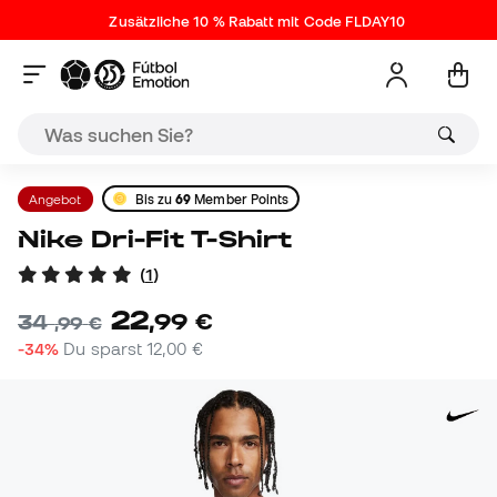
Zusätzliche 10 % Rabatt mit Code FLDAY10
Angebot
Bis zu
69
Member Points
Nike Dri-Fit T-Shirt
(
1
)
22
,
99
€
34
,
99
€
-34%
Du sparst
12,00 €