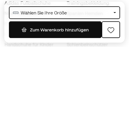
Adidas Fußballschuhe
Trainingsbekleidung
Wählen Sie Ihre Größe
Nike Fußballschuhe
Spanien Hemden
Bälle
Fußballtrikots
Zum Warenkorb hinzufügen
Fußballschuhe für Kinder
Regenmäntel
Handschuhe für Kinder
Schienbeinschützer
Fußballschuhe für Kinder
Torwartkleidung
Kleidung für Kinder
Black Friday
Werde ein
Jetzt
Member
Sammeln Sie Punkte und sparen Sie bei Ihren
Einkäufe