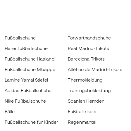
Fußballschuhe
Torwarthandschuhe
Hallenfußballschuhe
Real Madrid-Trikots
Fußballschuhe Haaland
Barcelona-Trikots
Fußballschuhe Mbappé
Atlético de Madrid-Trikots
Lamine Yamal Stiefel
Thermokleidung
Adidas Fußballschuhe
Trainingsbekleidung
Nike Fußballschuhe
Spanien Hemden
Bälle
Fußballtrikots
Wählen Sie Ihre Größe
Fußballschuhe für Kinder
Regenmäntel
Handschuhe für Kinder
Schienbeinschützer
Zum Warenkorb hinzufügen
Fußballschuhe für Kinder
Torwartkleidung
Kleidung für Kinder
Black Friday