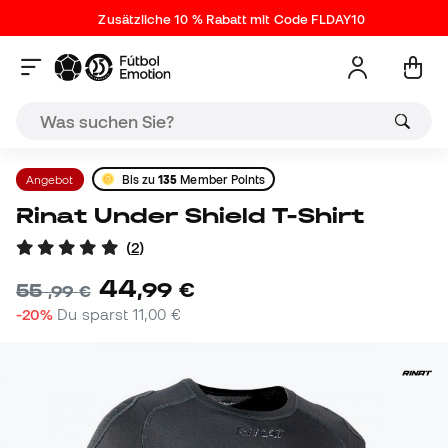
Zusätzliche 10 % Rabatt mit Code FLDAY10
Angebot
Bis zu
135
Member Points
Rinat Under Shield T-Shirt
(
2
)
44
,
99
€
55
,
99
€
-20%
Du sparst
11,00 €