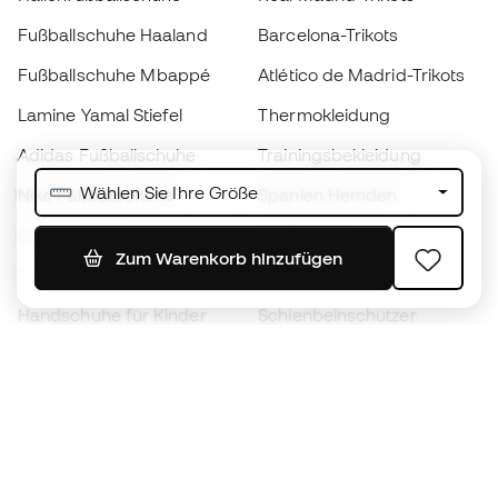
Fußballschuhe Haaland
Barcelona-Trikots
Fußballschuhe Mbappé
Atlético de Madrid-Trikots
Lamine Yamal Stiefel
Thermokleidung
Adidas Fußballschuhe
Trainingsbekleidung
Wählen Sie Ihre Größe
Nike Fußballschuhe
Spanien Hemden
Bälle
Fußballtrikots
Zum Warenkorb hinzufügen
Fußballschuhe für Kinder
Regenmäntel
Handschuhe für Kinder
Schienbeinschützer
Fußballschuhe für Kinder
Torwartkleidung
Kleidung für Kinder
Black Friday