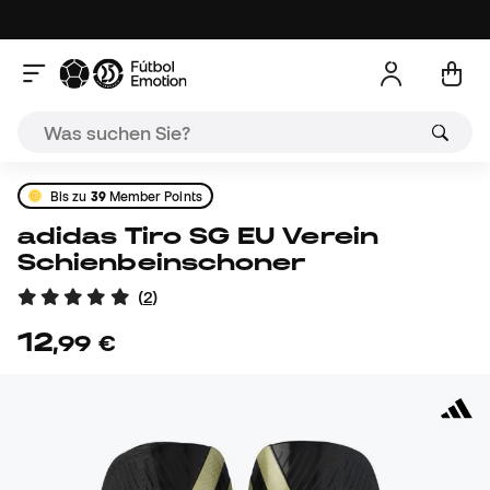
Bis zu
39
Member Points
adidas Tiro SG EU Verein
Schienbeinschoner
(
2
)
12
,
99
€