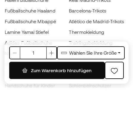
Hallenfußballschuhe
Real Madrid-Trikots
Fußballschuhe Haaland
Barcelona-Trikots
Fußballschuhe Mbappé
Atlético de Madrid-Trikots
Lamine Yamal Stiefel
Thermokleidung
Adidas Fußballschuhe
Trainingsbekleidung
Wählen Sie Ihre Größe
Nike Fußballschuhe
Spanien Hemden
Bälle
Fußballtrikots
Zum Warenkorb hinzufügen
Fußballschuhe für Kinder
Regenmäntel
Handschuhe für Kinder
Schienbeinschützer
Fußballschuhe für Kinder
Torwartkleidung
Kleidung für Kinder
Black Friday