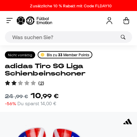
Zusätzliche 10 % Rabatt mit Code FLDAY10
Nicht vorrättig
Bis zu
33
Member Points
adidas Tiro SG Liga
Schienbeinschoner
(
2
)
10
,
99
€
24
,
99
€
-56%
Du sparst
14,00 €