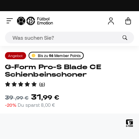
Angebot
Bis zu
96
Member Points
G-Form Pro-S Blade CE
Schienbeinschoner
(
6
)
31
,
99
€
39
,
99
€
-20%
Du sparst
8,00 €