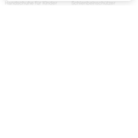
Handschuhe für Kinder
Schienbeinschützer
Fußballschuhe für Kinder
Torwartkleidung
Kleidung für Kinder
Black Friday
Werde ein
Jetzt
Member
Sammeln Sie Punkte und sparen Sie bei Ihren
Einkäufe
Vorrangiger Zugang zu exklusiven Produkten
Treten Sie über einer halben Million Mitglieder
bei