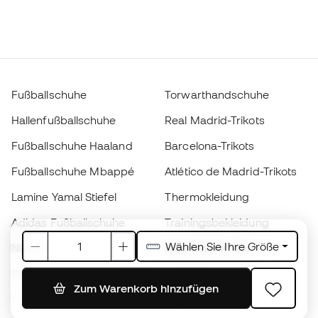
Fußballschuhe
Torwarthandschuhe
Hallenfußballschuhe
Real Madrid-Trikots
Fußballschuhe Haaland
Barcelona-Trikots
Fußballschuhe Mbappé
Atlético de Madrid-Trikots
Lamine Yamal Stiefel
Thermokleidung
Adidas Fußballschuhe
Trainingsbekleidung
Wählen Sie Ihre Größe
Nike Fußballschuhe
Spanien Hemden
Bälle
Fußballtrikots
Zum Warenkorb hinzufügen
Fußballschuhe für Kinder
Regenmäntel