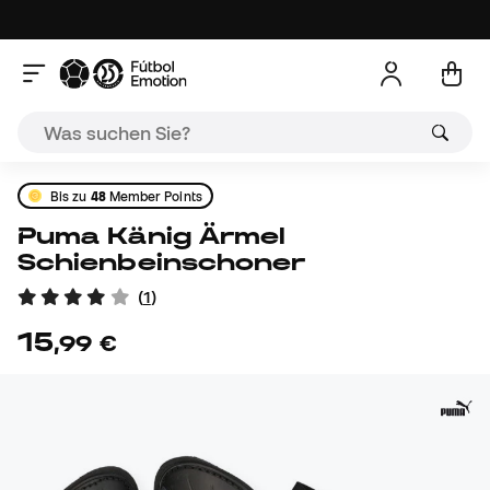
Bis zu
48
Member Points
Puma Känig Ärmel
Schienbeinschoner
(
1
)
15
,
99
€