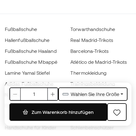
Fußballschuhe
Torwarthandschuhe
Hallenfußballschuhe
Real Madrid-Trikots
Fußballschuhe Haaland
Barcelona-Trikots
Fußballschuhe Mbappé
Atlético de Madrid-Trikots
Lamine Yamal Stiefel
Thermokleidung
Adidas Fußballschuhe
Trainingsbekleidung
Wählen Sie Ihre Größe
Nike Fußballschuhe
Spanien Hemden
Bälle
Fußballtrikots
Zum Warenkorb hinzufügen
Fußballschuhe für Kinder
Regenmäntel
Handschuhe für Kinder
Schienbeinschützer