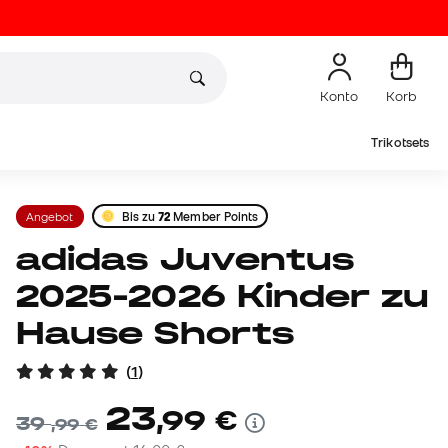
Konto
Korb
Trikotsets
Angebot
Bis zu
72
Member Points
adidas Juventus
2025-2026 Kinder zu
Hause Shorts
(
1
)
23
,
99
€
39
,
99
€