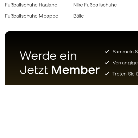
Fußballschuhe Haaland
Nike Fußballschuhe
Fußballschuhe Mbappé
Bälle
Werde ein
Sammeln Sie
Vorrangige
Jetzt
Member
Treten Sie ü
Laden Sie jetzt die App für
Fußballfans herunter und
genießen Sie schnelleres und