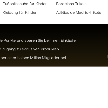
Fußballschuhe für Kinder
Barcelona-Trikots
Kleidung für Kinder
Atlético de Madrid-Trikots
 Punkte und sparen Sie bei Ihren Einkäufe
r Zugang zu exklusiven Produkten
ber einer halben Million Mitglieder bei
Können wir Ihnen helfen?
Fútbol Emot
Kundendienst
Die Member 