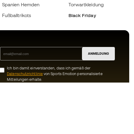
Spanien Hemden
Torwartkleidung
Fußballtrikots
Black Friday
ANMELDUNG
Ich bin damit einverstanden, dass ich gemäß der
Datenschutzrichtlinie
von Sports Emotion personalisierte
Mitteilungen erhalte.
ion
#BeTheBest
Gemeinschaft
Bei Sports Emotion fördern wir einen
sportlichen Lebensstil, der darauf abzielt,