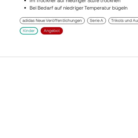
Im Trockner auf niedriger Stufe trocknen
Bei Bedarf auf niedriger Temperatur bügeln
adidas Neue Veröffentlichungen
Serie A
Trikots und A
Kinder
Angebot