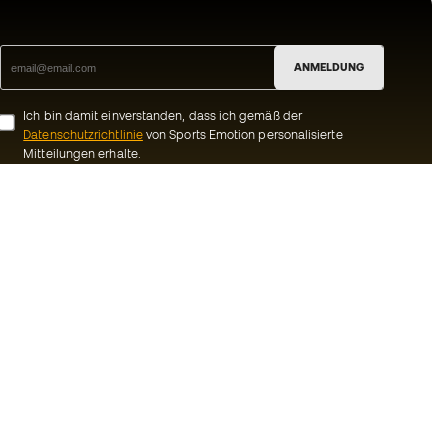
ANMELDUNG
Ich bin damit einverstanden, dass ich gemäß der
Datenschutzrichtlinie
von Sports Emotion personalisierte
Mitteilungen erhalte.
ion
#BeTheBest
Gemeinschaft
Bei Sports Emotion fördern wir einen
sportlichen Lebensstil, der darauf abzielt,
ns
das vollkommene Glück der Sportler zu
erreichen, dank des Ökosystems, das von
Bedingungen und
jeder der spezialisierten Marken der
Gruppe geschaffen wird.
inie