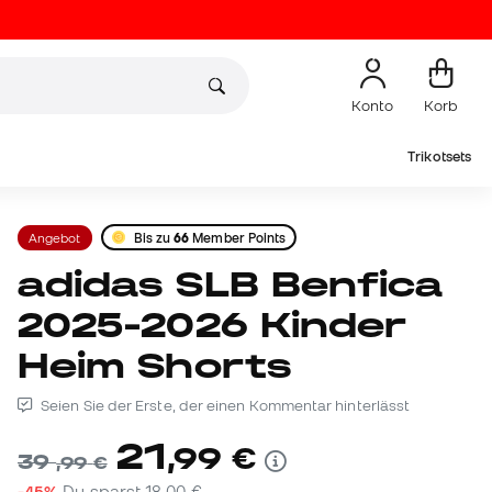
Konto
Korb
Trikotsets
Angebot
Bis zu
66
Member Points
adidas SLB Benfica
2025-2026 Kinder
Heim Shorts
Seien Sie der Erste, der einen Kommentar hinterlässt
21
,
99
€
39
,
99
€
-45%
Du sparst
18,00 €