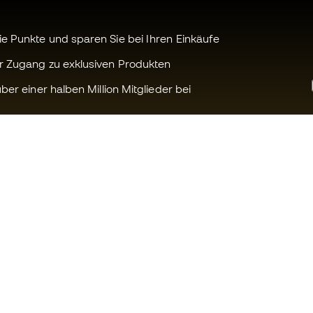
 Punkte und sparen Sie bei Ihren Einkäufe
r Zugang zu exklusiven Produkten
ber einer halben Million Mitglieder bei
Können wir Ihnen helfen?
Fútbol Emot
Kundendienst
Die Member 
Umtausch und Rückgabe
Arbeite mit u
Anleitung zur Sportausrüstung
Allgemeine 
Konditionen
Umrechnungstabellen für die
Schuhegröße
Cookie-Richtl