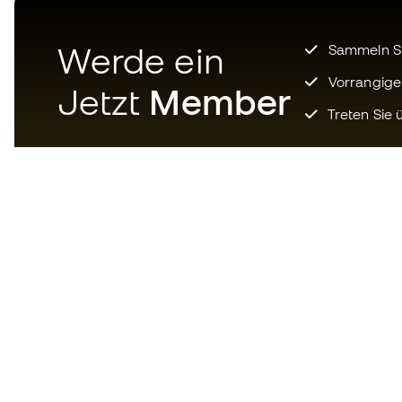
Werde ein
Sammeln Sie
Vorrangige
Jetzt
Member
Treten Sie ü
Laden Sie jetzt die App für
Fußballfans herunter und
genießen Sie schnelleres und
bequemeres Einkaufen.