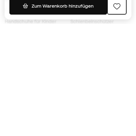
Zum Warenkorb hinzufügen
Fußballschuhe für Kinder
Regenmäntel
Handschuhe für Kinder
Schienbeinschützer
Fußballschuhe für Kinder
Torwartkleidung
Kleidung für Kinder
Black Friday
Werde ein
Jetzt
Member
Sammeln Sie Punkte und sparen Sie bei Ihren
Einkäufe
Vorrangiger Zugang zu exklusiven Produkten
Treten Sie über einer halben Million Mitglieder
bei