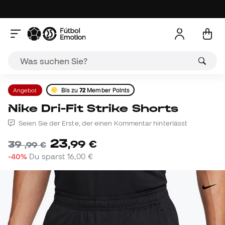
Angebot
Bis zu
72
Member Points
Nike Dri-Fit Strike Shorts
Seien Sie der Erste, der einen Kommentar hinterlässt
23
,
99
€
39
,
99
€
-40%
Du sparst
16,00 €