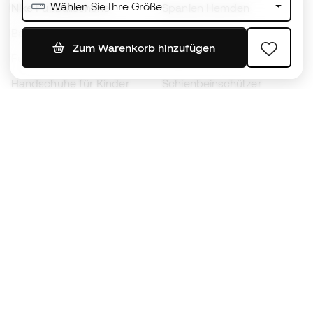
Wählen Sie Ihre Größe
Nike Fußballschuhe
Spanien Hemden
Bälle
Fußballtrikots
Zum Warenkorb hinzufügen
Fußballschuhe für Kinder
Regenmäntel
Handschuhe für Kinder
Schienbeinschützer
Fußballschuhe für Kinder
Torwartkleidung
Kleidung für Kinder
Black Friday
Werde ein
Jetzt
Member
Sammeln Sie Punkte und sparen Sie bei Ihren
Einkäufe
Vorrangiger Zugang zu exklusiven Produkten