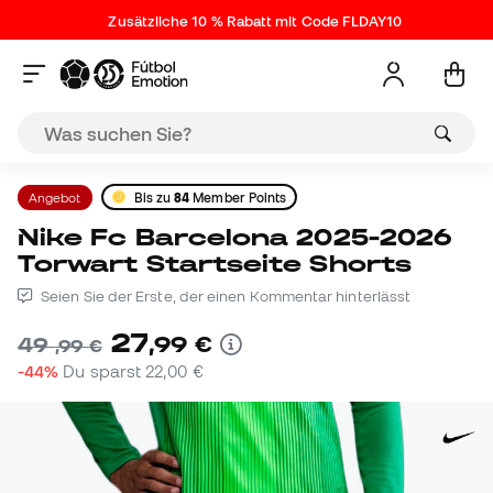
Zusätzliche 10 % Rabatt mit Code FLDAY10
Angebot
Bis zu
84
Member Points
Nike Fc Barcelona 2025-2026
Torwart Startseite Shorts
Seien Sie der Erste, der einen Kommentar hinterlässt
27
,
99
€
49
,
99
€
-44%
Du sparst
22,00 €