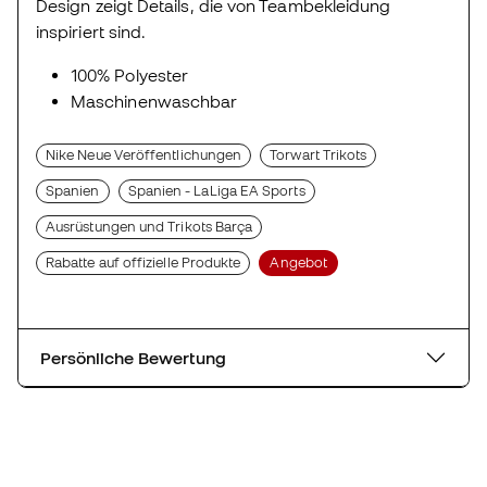
Design zeigt Details, die von Teambekleidung
inspiriert sind.
100% Polyester
Maschinenwaschbar
Nike Neue Veröffentlichungen
Torwart Trikots
Spanien
Spanien - LaLiga EA Sports
Ausrüstungen und Trikots Barça
Rabatte auf offizielle Produkte
Angebot
Persönliche Bewertung