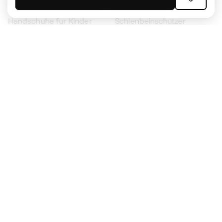
Fußballschuhe für Kinder
Regenmäntel
Handschuhe für Kinder
Schienbeinschützer
Fußballschuhe für Kinder
Torwartkleidung
Kleidung für Kinder
Black Friday
Werde ein
Jetzt
Member
Sammeln Sie Punkte und sparen Sie bei Ihren
Einkäufe
Vorrangiger Zugang zu exklusiven Produkten
Treten Sie über einer halben Million Mitglieder
bei