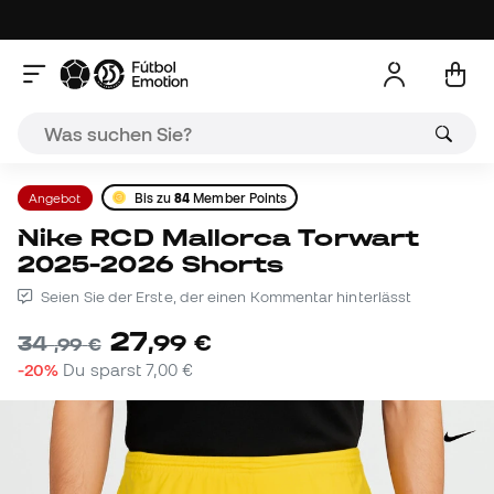
Angebot
Bis zu
84
Member Points
Nike RCD Mallorca Torwart
2025-2026 Shorts
Seien Sie der Erste, der einen Kommentar hinterlässt
27
,
99
€
34
,
99
€
-20%
Du sparst
7,00 €