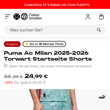
Zusätzliche 10 % Rabatt mit Code FLDAY10
Angebot
Bis zu
75
Member Points
Puma Ac Milan 2025-2026
Torwart Startseite Shorts
Seien Sie der Erste, der einen Kommentar hinterlässt
24
,
99
€
44
,
99
€
-44%
Du sparst
20,00 €