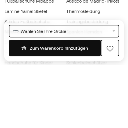
Fußballschuhe Mbappé
Atlético de Madrid-Trikots
Lamine Yamal Stiefel
Thermokleidung
Adidas Fußballschuhe
Trainingsbekleidung
Wählen Sie Ihre Größe
Nike Fußballschuhe
Spanien Hemden
Bälle
Fußballtrikots
Zum Warenkorb hinzufügen
Fußballschuhe für Kinder
Regenmäntel
Handschuhe für Kinder
Schienbeinschützer
Fußballschuhe für Kinder
Torwartkleidung
Kleidung für Kinder
Black Friday
Werde ein
Jetzt
Member