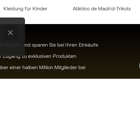
Kleidung für Kinder
Atlético de Madrid-Trikots
 Punkte und sparen Sie bei Ihren Einkäufe
r Zugang zu exklusiven Produkten
ber einer halben Million Mitglieder bei
Können wir Ihnen helfen?
Fútbol Emot
Kundendienst
Die Member 
Umtausch und Rückgabe
Arbeite mit u