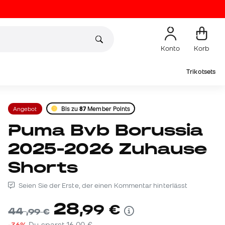
Konto
Korb
Trikotsets
Angebot
Bis zu
87
Member Points
Puma Bvb Borussia
2025-2026 Zuhause
Shorts
Seien Sie der Erste, der einen Kommentar hinterlässt
28
,
99
€
44
,
99
€
-36%
Du sparst
16,00 €