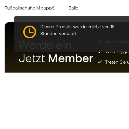
Fußballschuhe Mbappé
Bälle
Dieses Produkt wurde zuletzt vor 18
Stunden verkauft
Werde ein
Sammeln Sie
Vorrangige
Jetzt
Member
Treten Sie ü
Laden Sie jetzt die App für
Fußballfans herunter und
genießen Sie schnelleres und