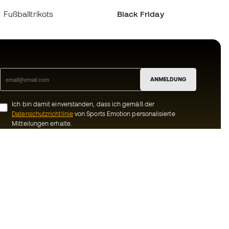
Fußballtrikots
Black Friday
ANMELDUNG
Ich bin damit einverstanden, dass ich gemäß der
Datenschutzrichtlinie
von Sports Emotion personalisierte
Mitteilungen erhalte.
ion
#BeTheBest
Gemeinschaft
Bei Sports Emotion fördern wir einen
sportlichen Lebensstil, der darauf abzielt,
ns
das vollkommene Glück der Sportler zu