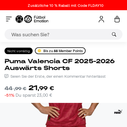
Zusätzliche 10 % Rabatt mit Code FLDAY10
Nicht vorrättig
Bis zu
66
Member Points
Puma Valencia CF 2025-2026
Auswärts Shorts
Seien Sie der Erste, der einen Kommentar hinterlässt
21
,
99
€
44
,
99
€
-51%
Du sparst
23,00 €