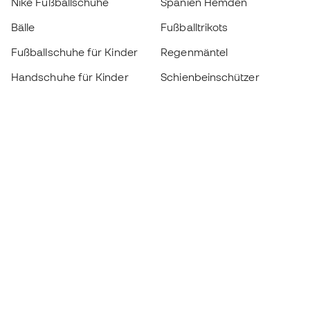
Nike Fußballschuhe
Spanien Hemden
Bälle
Fußballtrikots
Fußballschuhe für Kinder
Regenmäntel
Handschuhe für Kinder
Schienbeinschützer
Fußballschuhe für Kinder
Torwartkleidung
Kleidung für Kinder
Black Friday
Werde ein
Jetzt
Member
Sammeln Sie Punkte und sparen Sie bei Ihren
Einkäufe
Vorrangiger Zugang zu exklusiven Produkten