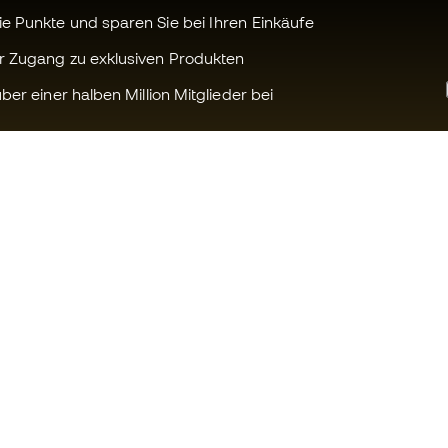
 Punkte und sparen Sie bei Ihren Einkäufe
r Zugang zu exklusiven Produkten
ber einer halben Million Mitglieder bei
Können wir Ihnen helfen?
Fútbol Emot
Kundendienst
Die Member 
Umtausch und Rückgabe
Arbeite mit u
Anleitung zur Sportausrüstung
Allgemeine 
Konditionen
Umrechnungstabellen für die
Schuhegröße
Cookie-Richtl
Compliance
Datenschutz