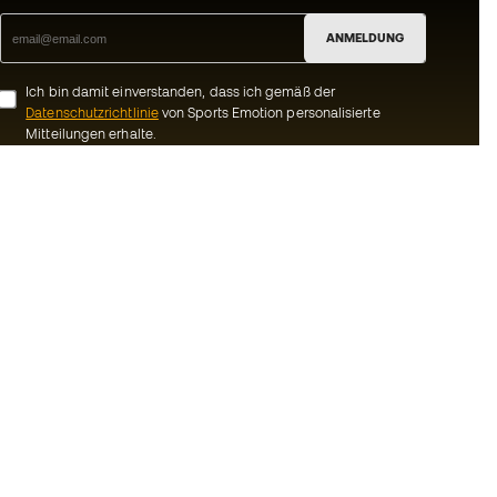
ANMELDUNG
Ich bin damit einverstanden, dass ich gemäß der
Datenschutzrichtlinie
von Sports Emotion personalisierte
Mitteilungen erhalte.
ion
#BeTheBest
Gemeinschaft
Bei Sports Emotion fördern wir einen
sportlichen Lebensstil, der darauf abzielt,
ns
das vollkommene Glück der Sportler zu
erreichen, dank des Ökosystems, das von
Bedingungen und
jeder der spezialisierten Marken der
Gruppe geschaffen wird.
inie
Basketball Emotion
-Bestimmungen