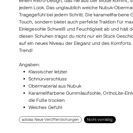
einem Retro-Design, das nie aus der Mode kommt, s
jedem Look. Das unglaublich weiche Nubuk-Obermate
Tragegefühl bei jedem Schritt. Die karamellfarbene G
Touch, sondern bietet auch perfekte Traktion für maxi
Einlegesohle Schweiß und Feuchtigkeit ab und hält d
diesen Schuhen trägst du nicht nur ein Stück Geschi
auf ein neues Niveau der Eleganz und des Komforts. 
Trend!
Angaben:
Klassischer letzter
Schnürverschluss
Obermaterial aus Nubuk
Karamellfarbene Gummilaufsohle, OrthoLite-Einle
die Füße trocken
Weiches Gefühl
adidas Neue Veröffentlichungen
Nicht vorrättig