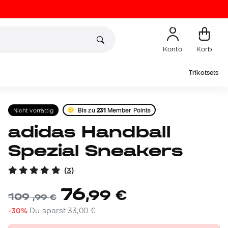
Konto
Korb
Trikotsets
Nicht vorrättig
Bis zu
231
Member Points
adidas Handball
Spezial Sneakers
(
3
)
76
,
99
€
109
,
99
€
-30%
Du sparst
33,00 €