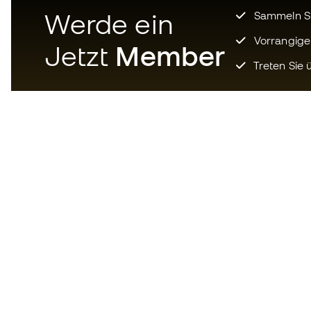
Werde ein
Sammeln Sie
Vorrangige
Jetzt
Member
Treten Sie ü
Laden Sie jetzt die App für
Fußballfans herunter und
genießen Sie schnelleres und
bequemeres Einkaufen.