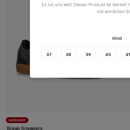
Es tut uns leid! Dieses Produkt ist derzei
mit ähnlichen E
Kind
37
38
39
40
4
AUSLAUF
Break Sneakers