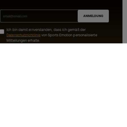
ANMELDUNG
Ich bin damit einverstanden, dass ich gemäß der
Datenschutzrichtlinie
von Sports Emotion personalisierte
Mitteilungen erhalte.
ion
#BeTheBest
Gemeinschaft
Bei Sports Emotion fördern wir einen
sportlichen Lebensstil, der darauf abzielt,
ns
das vollkommene Glück der Sportler zu
erreichen, dank des Ökosystems, das von
Bedingungen und
jeder der spezialisierten Marken der
Gruppe geschaffen wird.
inie