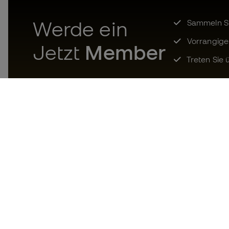
Werde ein
Sammeln Sie
Vorrangige
Jetzt
Member
Treten Sie ü
Laden Sie jetzt die App für
Fußballfans herunter und
genießen Sie schnelleres und
bequemeres Einkaufen.