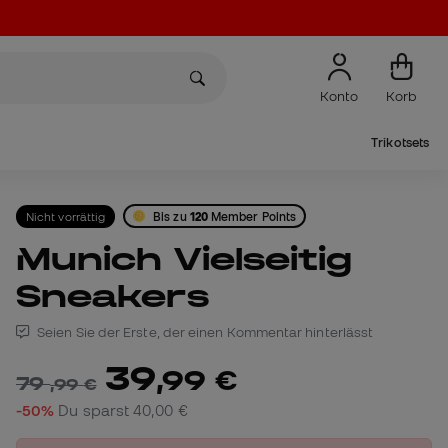
Konto
Korb
Trikotsets
Nicht vorrättig
Bis zu
120
Member Points
Munich Vielseitig
Sneakers
Seien Sie der Erste, der einen Kommentar hinterlässt
39
,
99
€
79
,
99
€
-50%
Du sparst
40,00 €