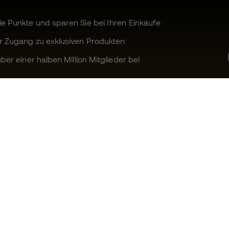
 Punkte und sparen Sie bei Ihren Einkäufe
r Zugang zu exklusiven Produkten
ber einer halben Million Mitglieder bei
Können wir Ihnen helfen?
Fútbol Emot
Kundendienst
Die Member 
Umtausch und Rückgabe
Arbeite mit u
Anleitung zur Sportausrüstung
Allgemeine 
Konditionen
Umrechnungstabellen für die
Schuhegröße
Cookie-Richtl