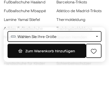
Fußballschuhe Haaland
Barcelona-Trikots
Fußballschuhe Mbappé
Atlético de Madrid-Trikots
Lamine Yamal Stiefel
Thermokleidung
Adidas Fußballschuhe
Trainingsbekleidung
Wählen Sie Ihre Größe
Nike Fußballschuhe
Spanien Hemden
Bälle
Fußballtrikots
Zum Warenkorb hinzufügen
Fußballschuhe für Kinder
Regenmäntel
Handschuhe für Kinder
Schienbeinschützer
Fußballschuhe für Kinder
Torwartkleidung
Kleidung für Kinder
Black Friday
Werde ein