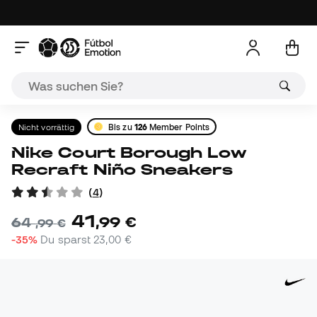
Nicht vorrättig
Bis zu
126
Member Points
Nike Court Borough Low
Recraft Niño Sneakers
(
4
)
41
,
99
€
64
,
99
€
-35%
Du sparst
23,00 €