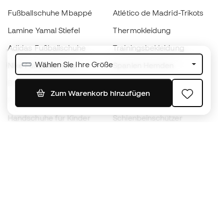
Fußballschuhe Mbappé
Atlético de Madrid-Trikots
Lamine Yamal Stiefel
Thermokleidung
Adidas Fußballschuhe
Trainingsbekleidung
Wählen Sie Ihre Größe
Nike Fußballschuhe
Spanien Hemden
Bälle
Fußballtrikots
Zum Warenkorb hinzufügen
Fußballschuhe für Kinder
Regenmäntel
Handschuhe für Kinder
Schienbeinschützer
Fußballschuhe für Kinder
Torwartkleidung
Kleidung für Kinder
Black Friday
Werde ein
Jetzt
Member