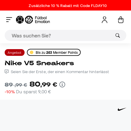
Zusätzliche 10 % Rabatt mit Code FLDAY10
Angebot
Bis zu
243
Member Points
Nike V5 Sneakers
Seien Sie der Erste, der einen Kommentar hinterlässt
80
,
99
€
89
,
99
€
-10%
Du sparst
9,00 €