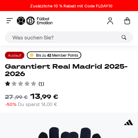
Zusätzliche 10 % Rabatt mit Code FLDAY10
Auslauf
Bis zu
42
Member Points
Garantiert Real Madrid 2025-
2026
(
1
)
13
,
99
€
27
,
99
€
-50%
Du sparst
14,00 €