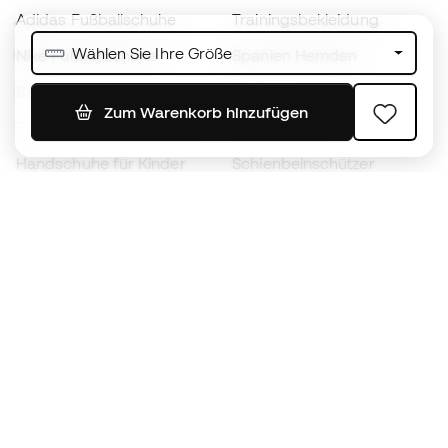
Adidas Fußballschuhe
Trainingsbekleidung
Wählen Sie Ihre Größe
Nike Fußballschuhe
Spanien Hemden
Bälle
Fußballtrikots
Zum Warenkorb hinzufügen
Fußballschuhe für Kinder
Regenmäntel
Handschuhe für Kinder
Schienbeinschützer
Fußballschuhe für Kinder
Torwartkleidung
Kleidung für Kinder
Black Friday
Werde ein
Jetzt
Member
Sammeln Sie Punkte und sparen Sie bei Ihren
Einkäufe