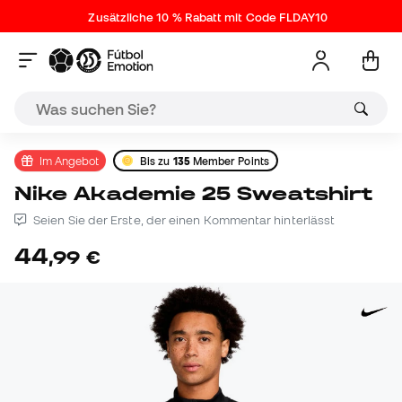
Zusätzliche 10 % Rabatt mit Code FLDAY10
Im Angebot
Bis zu
135
Member Points
Nike Akademie 25 Sweatshirt
Seien Sie der Erste, der einen Kommentar hinterlässt
44
,
99
€