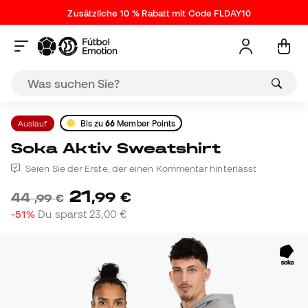
Zusätzliche 10 % Rabatt mit Code FLDAY10
Auslauf
Bis zu
66
Member Points
Soka Aktiv Sweatshirt
Seien Sie der Erste, der einen Kommentar hinterlässt
21
,
99
€
44
,
99
€
-51%
Du sparst
23,00 €