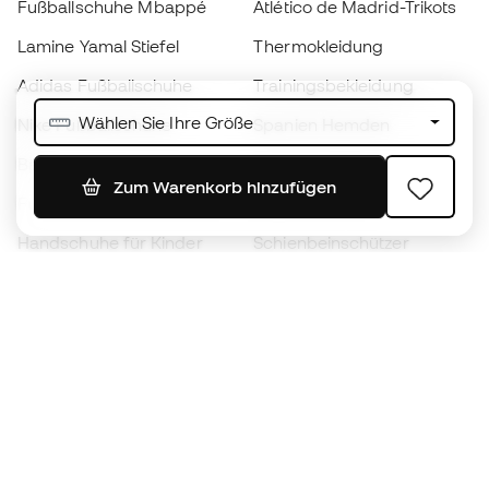
Fußballschuhe Mbappé
Atlético de Madrid-Trikots
Lamine Yamal Stiefel
Thermokleidung
Adidas Fußballschuhe
Trainingsbekleidung
Wählen Sie Ihre Größe
Nike Fußballschuhe
Spanien Hemden
Bälle
Fußballtrikots
Zum Warenkorb hinzufügen
Fußballschuhe für Kinder
Regenmäntel
Handschuhe für Kinder
Schienbeinschützer
Fußballschuhe für Kinder
Torwartkleidung
Kleidung für Kinder
Black Friday
Werde ein
Jetzt
Member