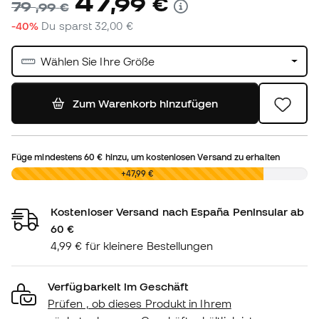
47
,
99
€
79
,
99
€
-40%
Du sparst
32,00 €
Wählen Sie Ihre Größe
Zum Warenkorb hinzufügen
Füge mindestens
60 €
hinzu, um kostenlosen Versand zu erhalten
0,00 €
+47,99 €
Kostenloser Versand nach España Peninsular ab
60 €
4,99 € für kleinere Bestellungen
Verfügbarkeit im Geschäft
Prüfen , ob dieses Produkt in Ihrem