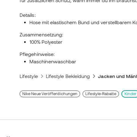
für zusätzlichen Schutz, wann immer du ihn brauchst
Details:
Hose mit elastischem Bund und verstellbarem K
Zusammensetzung:
100% Polyester
Pflegehinweise:
Maschinenwaschbar
Lifestyle
Lifestyle Bekleidung
Jacken und Mänt
Nike Neue Veröffentlichungen
Lifestyle-Rabatte
Kinder