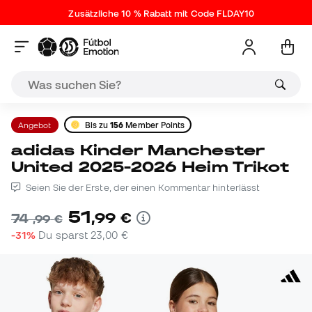
Zusätzliche 10 % Rabatt mit Code FLDAY10
Angebot
Bis zu
156
Member Points
adidas Kinder Manchester
United 2025-2026 Heim Trikot
Seien Sie der Erste, der einen Kommentar hinterlässt
51
,
99
€
74
,
99
€
-31%
Du sparst
23,00 €