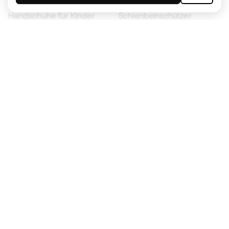
Handschuhe für Kinder
Schienbeinschützer
Fußballschuhe für Kinder
Torwartkleidung
Kleidung für Kinder
Black Friday
Werde ein
Jetzt
Member
Sammeln Sie Punkte und sparen Sie bei Ihren
Einkäufe
Vorrangiger Zugang zu exklusiven Produkten
Treten Sie über einer halben Million Mitglieder
bei