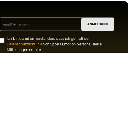
ANMELDUNG
Ich bin damit einverstanden, dass ich gemäß der
Datenschutzrichtlinie
von Sports Emotion personalisierte
Mitteilungen erhalte.
ion
#BeTheBest
Gemeinschaft
Bei Sports Emotion fördern wir einen
sportlichen Lebensstil, der darauf abzielt,
ns
das vollkommene Glück der Sportler zu
erreichen, dank des Ökosystems, das von
Bedingungen und
jeder der spezialisierten Marken der
Gruppe geschaffen wird.