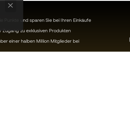
 Punkte und sparen Sie bei Ihren Einkäufe
r Zugang zu exklusiven Produkten
ber einer halben Million Mitglieder bei
Können wir Ihnen helfen?
Fútbol Emot
Kundendienst
Die Member 
Umtausch und Rückgabe
Arbeite mit u
Anleitung zur Sportausrüstung
Allgemeine 
Konditionen
Umrechnungstabellen für die