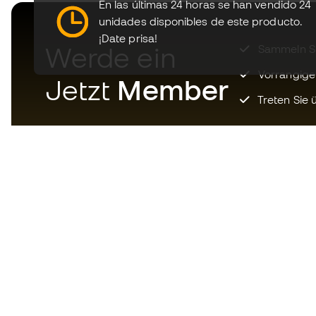
En las últimas 24 horas se han vendido 24
unidades disponibles de este producto.
¡Date prisa!
Werde ein
Sammeln Sie
Vorrangige
Jetzt
Member
Treten Sie ü
Laden Sie jetzt die App für
Fußballfans herunter und
genießen Sie schnelleres und
bequemeres Einkaufen.