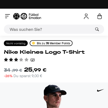
Nicht vorrättig
Bis zu
78
Member Points
Nike Kleines Logo T-Shirt
(
2
)
25
,
99
€
34
,
99
€
-26%
Du sparst
9,00 €