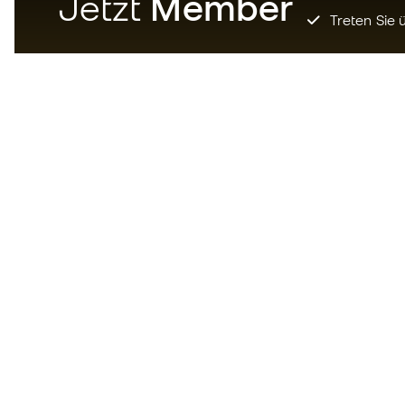
Jetzt
Member
Treten Sie ü
Laden Sie jetzt die App für
Fußballfans herunter und
genießen Sie schnelleres und
bequemeres Einkaufen.