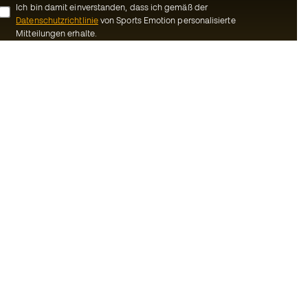
Ich bin damit einverstanden, dass ich gemäß der
Datenschutzrichtlinie
von Sports Emotion personalisierte
Mitteilungen erhalte.
ion
#BeTheBest
Gemeinschaft
Bei Sports Emotion fördern wir einen
sportlichen Lebensstil, der darauf abzielt,
ns
das vollkommene Glück der Sportler zu
erreichen, dank des Ökosystems, das von
Bedingungen und
jeder der spezialisierten Marken der
Gruppe geschaffen wird.
inie
Basketball Emotion
-Bestimmungen
Running Emotion
schluss