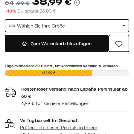
38
,
99
€
64
,
99
€
-40%
Du sparst
26,00 €
Wählen Sie Ihre Größe
Zum Warenkorb hinzufügen
Füge mindestens
60 €
hinzu, um kostenlosen Versand zu erhalten
0,00 €
+38,99 €
Kostenloser Versand nach España Peninsular ab
60 €
4,99 € für kleinere Bestellungen
Verfügbarkeit im Geschäft
Prüfen , ob dieses Produkt in Ihrem