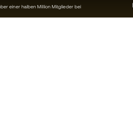
ber einer halben Million Mitglieder bei
Können wir Ihnen helfen?
Fútbol Emot
Kundendienst
Die Member 
Umtausch und Rückgabe
Arbeite mit u
Anleitung zur Sportausrüstung
Allgemeine 
Konditionen
Umrechnungstabellen für die
Schuhegröße
Cookie-Richtl
Compliance
Datenschutz
Internationale Fútbol Emotion-
Haftungsaus
Websites