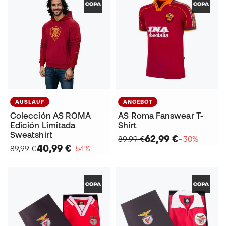
AUSLAUF
ANGEBOT
Colección AS ROMA
AS Roma Fanswear T-
Edición Limitada
Shirt
Sweatshirt
62,99 €
89,99 €
−30%
40,99 €
89,99 €
−54%