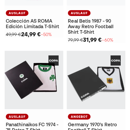
AUSLAUF
AUSLAUF
Colección AS ROMA
Real Betis 1987 - 90
Edición Limitada T-Shirt
Away Retro Football
Shirt T-Shirt
24,99 €
49,99 €
−50%
31,99 €
79,99 €
−60%
AUSLAUF
ANGEBOT
Panathinaikos FC 1974 -
Germany 1970's Retro