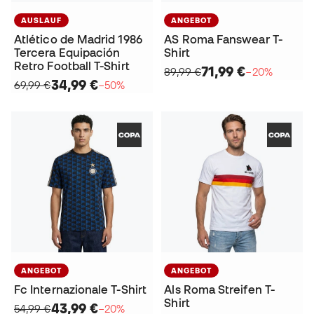
AUSLAUF
ANGEBOT
Atlético de Madrid 1986
AS Roma Fanswear T-
Tercera Equipación
Shirt
Retro Football T-Shirt
71,99 €
89,99 €
−20%
34,99 €
69,99 €
−50%
ANGEBOT
ANGEBOT
Fc Internazionale T-Shirt
Als Roma Streifen T-
Shirt
43,99 €
54,99 €
−20%