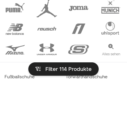
Alles sehen
Filter 114
Produkte
Fußballschuhe
Torwarthandschuhe
Hallenfußballschuhe
Real Madrid-Trikots
Fußballschuhe Haaland
Barcelona-Trikots
Fußballschuhe Mbappé
Atlético de Madrid-Trikots
Lamine Yamal Stiefel
Thermokleidung