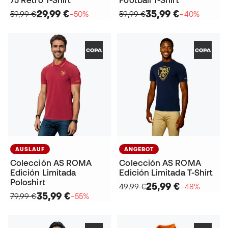
75 Retro T-Shirt
Football T-Shirt
29,99 €
35,99 €
59,99 €
−50%
59,99 €
−40%
AUSLAUF
ANGEBOT
Colección AS ROMA
Colección AS ROMA
Edición Limitada
Edición Limitada T-Shirt
Poloshirt
25,99 €
49,99 €
−48%
35,99 €
79,99 €
−55%