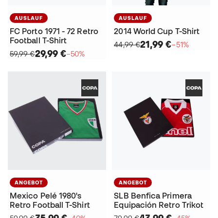
AUSLAUF
AUSLAUF
FC Porto 1971 - 72 Retro
2014 World Cup T-Shirt
Football T-Shirt
21,99 €
44,99 €
−51%
29,99 €
59,99 €
−50%
ANGEBOT
ANGEBOT
Mexico Pelé 1980's
SLB Benfica Primera
Retro Football T-Shirt
Equipación Retro Trikot
35,99 €
43,99 €
59,99 €
−40%
79,99 €
−45%