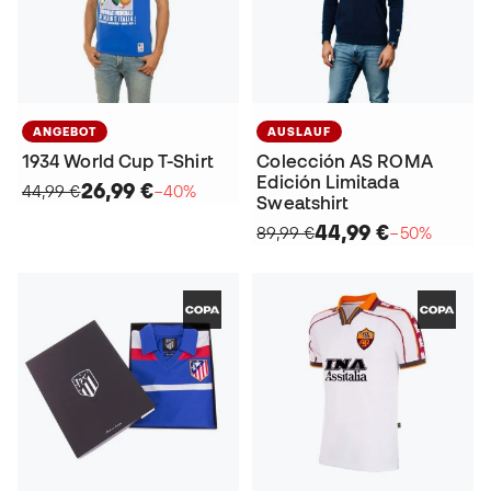
ANGEBOT
AUSLAUF
1934 World Cup T-Shirt
Colección AS ROMA
Edición Limitada
26,99 €
44,99 €
−40%
Sweatshirt
44,99 €
89,99 €
−50%