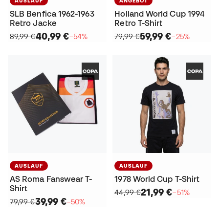
AUSLAUF
ANGEBOT
SLB Benfica 1962-1963
Holland World Cup 1994
Retro Jacke
Retro T-Shirt
40,99 €
59,99 €
89,99 €
−54%
79,99 €
−25%
AUSLAUF
AUSLAUF
AS Roma Fanswear T-
1978 World Cup T-Shirt
Shirt
21,99 €
44,99 €
−51%
39,99 €
79,99 €
−50%