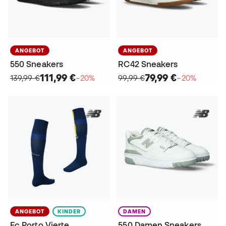
ANGEBOT
ANGEBOT
550 Sneakers
RC42 Sneakers
111,99 €
79,99 €
139,99 €
−20%
99,99 €
−20%
ANGEBOT
KINDER
DAMEN
Fc Porto Vierte
550 Damen Sneakers