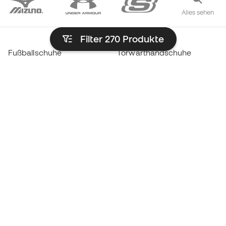
Alles sehen
Filter 270
Produkte
Fußballschuhe
Torwarthandschuhe
Hallenfußballschuhe
Real Madrid-Trikots
Fußballschuhe Haaland
Barcelona-Trikots
Fußballschuhe Mbappé
Atlético de Madrid-Trikots
Lamine Yamal Stiefel
Thermokleidung
Adidas Fußballschuhe
Trainingsbekleidung
Nike Fußballschuhe
Spanien Hemden
Bälle
Fußballtrikots
Fußballschuhe für Kinder
Regenmäntel
Handschuhe für Kinder
Schienbeinschützer