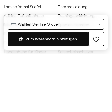
Lamine Yamal Stiefel
Thermokleidung
Adidas Fußballschuhe
Trainingsbekleidung
Wählen Sie Ihre Größe
Nike Fußballschuhe
Spanien Hemden
Bälle
Fußballtrikots
Zum Warenkorb hinzufügen
Fußballschuhe für Kinder
Regenmäntel
Handschuhe für Kinder
Schienbeinschützer
Fußballschuhe für Kinder
Torwartkleidung
Kleidung für Kinder
Black Friday
Werde ein
Jetzt
Member