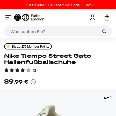
Zusätzliche 10 % Rabatt mit Code FLDAY10
Bis zu
270
Member Points
Nike Tiempo Street Gato
Hallenfußballschuhe
(
3
)
89
,
99
€