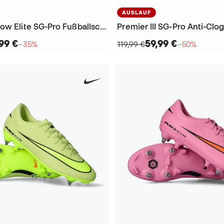
AUSLAUF
Phantom 6 Low Elite SG-Pro Fußballschuhe
99 €
59,99 €
−35%
119,99 €
−50%