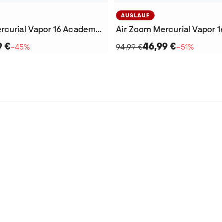
AUSLAUF
Air Zoom Mercurial Vapor 16 Academy SG-Pro Anti-Clog Fußballschuhe
9 €
46,99 €
−45%
94,99 €
−51%