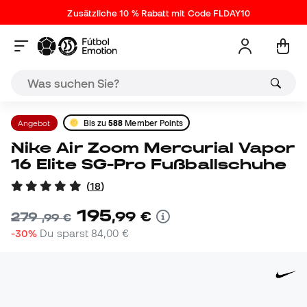
Zusätzliche 10 % Rabatt mit Code FLDAY10
Angebot
Bis zu
588
Member Points
Nike Air Zoom Mercurial Vapor
16 Elite SG-Pro Fußballschuhe
(
18
)
195
,
99
€
279
,
99
€
-30%
Du sparst
84,00 €