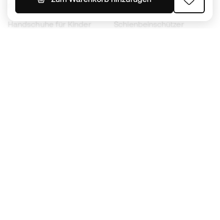
Fußballschuhe für Kinder
Regenmäntel
Handschuhe für Kinder
Schienbeinschützer
Fußballschuhe für Kinder
Torwartkleidung
Kleidung für Kinder
Black Friday
Werde ein
Jetzt
Member
Sammeln Sie Punkte und sparen Sie bei Ihren
Einkäufe
Vorrangiger Zugang zu exklusiven Produkten
Treten Sie über einer halben Million Mitglieder
bei