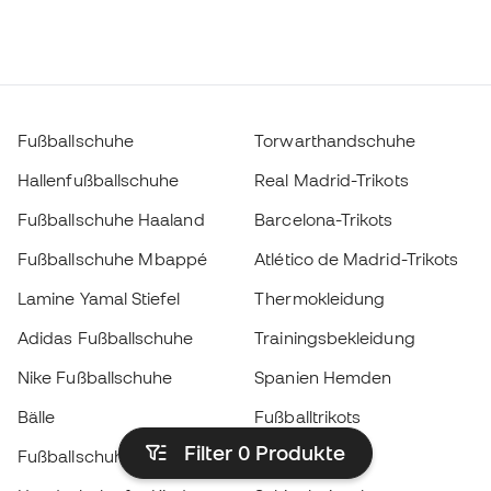
Fußballschuhe
Torwarthandschuhe
Hallenfußballschuhe
Real Madrid-Trikots
Fußballschuhe Haaland
Barcelona-Trikots
Fußballschuhe Mbappé
Atlético de Madrid-Trikots
Lamine Yamal Stiefel
Thermokleidung
Adidas Fußballschuhe
Trainingsbekleidung
Nike Fußballschuhe
Spanien Hemden
Bälle
Fußballtrikots
Filter 0
Produkte
Fußballschuhe für Kinder
Regenmäntel