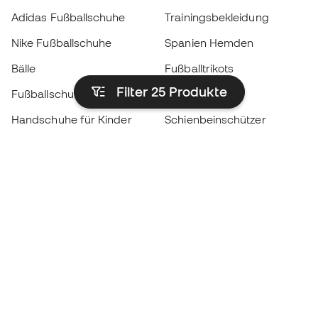
Adidas Fußballschuhe
Trainingsbekleidung
Nike Fußballschuhe
Spanien Hemden
Bälle
Fußballtrikots
Filter 25
Produkte
Fußballschuhe für Kinder
Regenmäntel
Handschuhe für Kinder
Schienbeinschützer
Fußballschuhe für Kinder
Torwartkleidung
Kleidung für Kinder
Black Friday
Werde ein
Jetzt
Member
Sammeln Sie Punkte und sparen Sie bei Ihren
Einkäufe