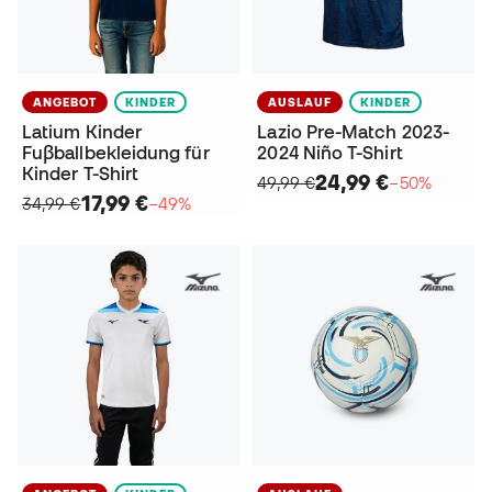
ANGEBOT
KINDER
AUSLAUF
KINDER
Latium Kinder
Lazio Pre-Match 2023-
Fuβballbekleidung für
2024 Niño T-Shirt
Kinder T-Shirt
24,99 €
49,99 €
−50%
17,99 €
34,99 €
−49%