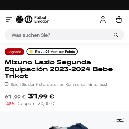
Angebot
Bis zu
96
Member Points
Mizuno Lazio Segunda
Equipación 2023-2024 Bebe
Trikot
Seien Sie der Erste, der einen Kommentar hinterlässt
31
,
99
€
61
,
99
€
-48%
Du sparst
30,00 €