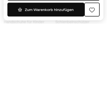
Bälle
Fußballtrikots
Zum Warenkorb hinzufügen
Fußballschuhe für Kinder
Regenmäntel
Handschuhe für Kinder
Schienbeinschützer
Fußballschuhe für Kinder
Torwartkleidung
Kleidung für Kinder
Black Friday
Werde ein
Jetzt
Member
Sammeln Sie Punkte und sparen Sie bei Ihren
Einkäufe
Vorrangiger Zugang zu exklusiven Produkten
Treten Sie über einer halben Million Mitglieder