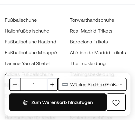
Fußballschuhe
Torwarthandschuhe
Hallenfußballschuhe
Real Madrid-Trikots
Fußballschuhe Haaland
Barcelona-Trikots
Fußballschuhe Mbappé
Atlético de Madrid-Trikots
Lamine Yamal Stiefel
Thermokleidung
Adidas Fußballschuhe
Trainingsbekleidung
Wählen Sie Ihre Größe
Nike Fußballschuhe
Spanien Hemden
Bälle
Fußballtrikots
Zum Warenkorb hinzufügen
Fußballschuhe für Kinder
Regenmäntel
Handschuhe für Kinder
Schienbeinschützer
Fußballschuhe für Kinder
Torwartkleidung