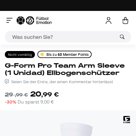
Nicht vorrättig
Bis zu
63
Member Points
G-Form Pro Team Arm Sleeve
(1 Unidad) Ellbogenschützer
Seien Sie der Erste, der einen Kommentar hinterlässt
20
,
99
€
29
,
99
€
-30%
Du sparst
9,00 €