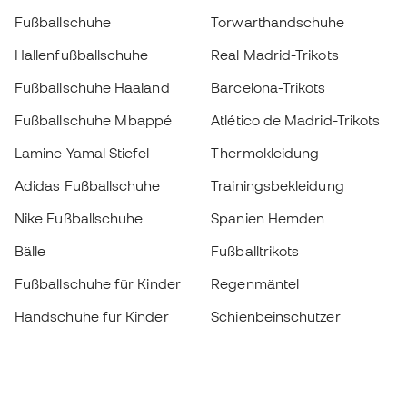
Fußballschuhe
Torwarthandschuhe
Hallenfußballschuhe
Real Madrid-Trikots
Fußballschuhe Haaland
Barcelona-Trikots
Fußballschuhe Mbappé
Atlético de Madrid-Trikots
Lamine Yamal Stiefel
Thermokleidung
Adidas Fußballschuhe
Trainingsbekleidung
Nike Fußballschuhe
Spanien Hemden
Bälle
Fußballtrikots
Fußballschuhe für Kinder
Regenmäntel
Handschuhe für Kinder
Schienbeinschützer
Fußballschuhe für Kinder
Torwartkleidung
Kleidung für Kinder
Black Friday