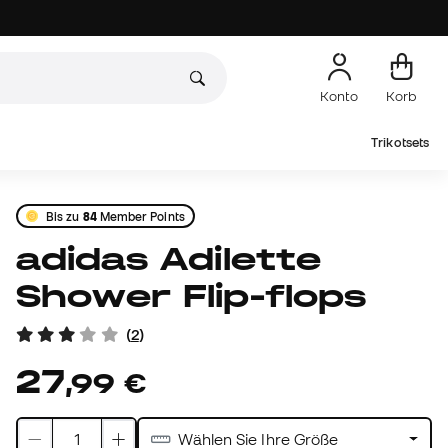
Konto
Korb
Trikotsets
Bis zu
84
Member Points
adidas Adilette
Shower Flip-flops
(
2
)
27
,
99
€
Wählen Sie Ihre Größe