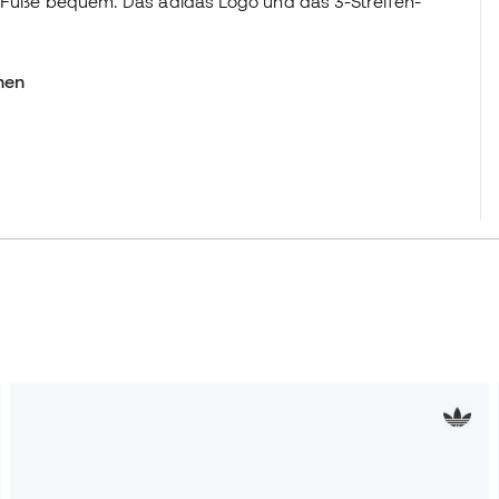
ne Füße bequem. Das adidas Logo und das 3-Streifen-
hen