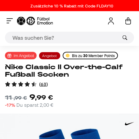
Zusätzliche 10 % Rabatt mit Code FLDAY10
Im Angebot
Angebot
Bis zu
30
Member Points
Nike Classic II Over-the-Calf
Fußball Socken
(
63
)
9
,
99
€
11
,
99
€
-17%
Du sparst
2,00 €