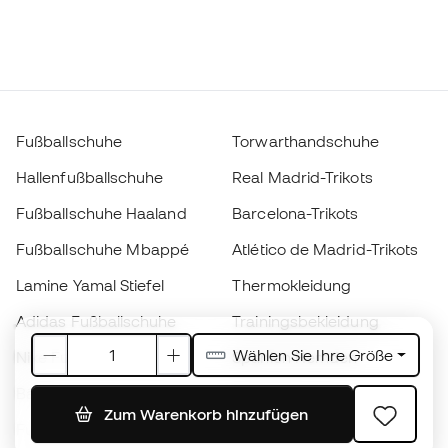
Fußballschuhe
Torwarthandschuhe
Hallenfußballschuhe
Real Madrid-Trikots
Fußballschuhe Haaland
Barcelona-Trikots
Fußballschuhe Mbappé
Atlético de Madrid-Trikots
Lamine Yamal Stiefel
Thermokleidung
Adidas Fußballschuhe
Trainingsbekleidung
Wählen Sie Ihre Größe
Nike Fußballschuhe
Spanien Hemden
Bälle
Fußballtrikots
Zum Warenkorb hinzufügen
Fußballschuhe für Kinder
Regenmäntel