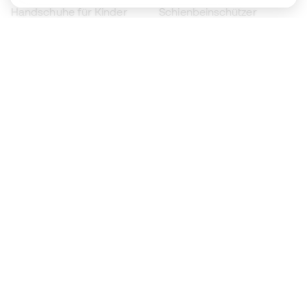
Handschuhe für Kinder
Schienbeinschützer
Fußballschuhe für Kinder
Torwartkleidung
Kleidung für Kinder
Black Friday
Werde ein
Jetzt
Member
Sammeln Sie Punkte und sparen Sie bei Ihren
Einkäufe
Vorrangiger Zugang zu exklusiven Produkten
Treten Sie über einer halben Million Mitglieder
bei