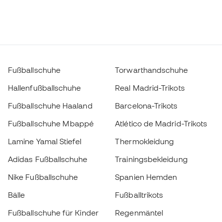
Hallenfußballschuhe
Real Madrid-Trikots
Fußballschuhe Haaland
Barcelona-Trikots
Fußballschuhe Mbappé
Atlético de Madrid-Trikots
Lamine Yamal Stiefel
Thermokleidung
Adidas Fußballschuhe
Trainingsbekleidung
Nike Fußballschuhe
Spanien Hemden
Bälle
Fußballtrikots
Fußballschuhe für Kinder
Regenmäntel
Handschuhe für Kinder
Schienbeinschützer
Fußballschuhe für Kinder
Torwartkleidung
Wählen Sie Ihre Größe
Kleidung für Kinder
Black Friday
Zum Warenkorb hinzufügen