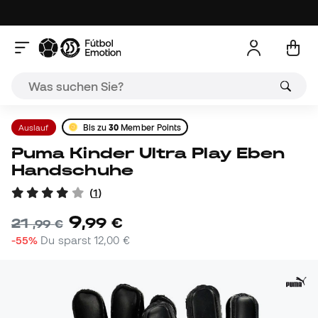
Auslauf
Bis zu
30
Member Points
Puma Kinder Ultra Play Eben
Handschuhe
(
1
)
9
,
99
€
21
,
99
€
-55%
Du sparst
12,00 €