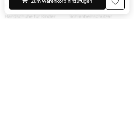
Zum Warenkorb hinzufügen
Fußballschuhe für Kinder
Regenmäntel
Handschuhe für Kinder
Schienbeinschützer
Fußballschuhe für Kinder
Torwartkleidung
Kleidung für Kinder
Black Friday
Werde ein
Jetzt
Member
Sammeln Sie Punkte und sparen Sie bei Ihren
Einkäufe
Vorrangiger Zugang zu exklusiven Produkten
Treten Sie über einer halben Million Mitglieder
bei