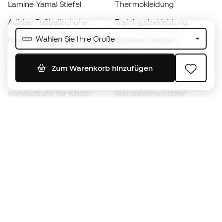
Lamine Yamal Stiefel
Thermokleidung
Adidas Fußballschuhe
Trainingsbekleidung
Wählen Sie Ihre Größe
Nike Fußballschuhe
Spanien Hemden
Bälle
Fußballtrikots
Zum Warenkorb hinzufügen
Fußballschuhe für Kinder
Regenmäntel
Handschuhe für Kinder
Schienbeinschützer
Fußballschuhe für Kinder
Torwartkleidung
Kleidung für Kinder
Black Friday
Werde ein
Jetzt
Member
Sammeln Sie Punkte und sparen Sie bei Ihren