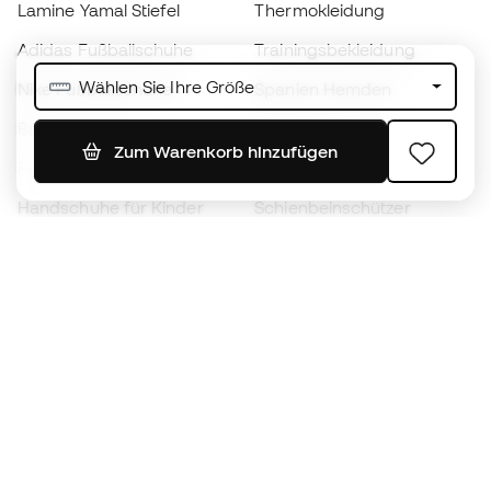
Lamine Yamal Stiefel
Thermokleidung
Adidas Fußballschuhe
Trainingsbekleidung
Wählen Sie Ihre Größe
Nike Fußballschuhe
Spanien Hemden
Bälle
Fußballtrikots
Zum Warenkorb hinzufügen
Fußballschuhe für Kinder
Regenmäntel
Handschuhe für Kinder
Schienbeinschützer
Fußballschuhe für Kinder
Torwartkleidung
Kleidung für Kinder
Black Friday
Werde ein
Jetzt
Member
Sammeln Sie Punkte und sparen Sie bei Ihren