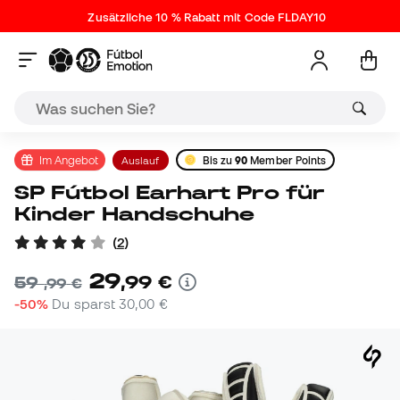
Zusätzliche 10 % Rabatt mit Code FLDAY10
Im Angebot
Auslauf
Bis zu
90
Member Points
SP Fútbol Earhart Pro für
Kinder Handschuhe
(
2
)
29
,
99
€
59
,
99
€
-50%
Du sparst
30,00 €