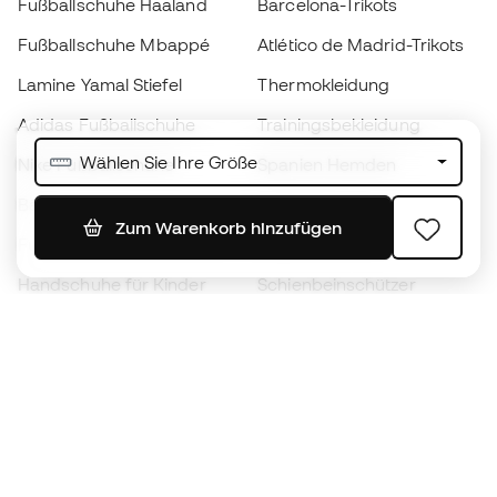
Fußballschuhe Haaland
Barcelona-Trikots
Fußballschuhe Mbappé
Atlético de Madrid-Trikots
Lamine Yamal Stiefel
Thermokleidung
Adidas Fußballschuhe
Trainingsbekleidung
Wählen Sie Ihre Größe
Nike Fußballschuhe
Spanien Hemden
Bälle
Fußballtrikots
Zum Warenkorb hinzufügen
Fußballschuhe für Kinder
Regenmäntel
Handschuhe für Kinder
Schienbeinschützer
Fußballschuhe für Kinder
Torwartkleidung
Kleidung für Kinder
Black Friday
Werde ein