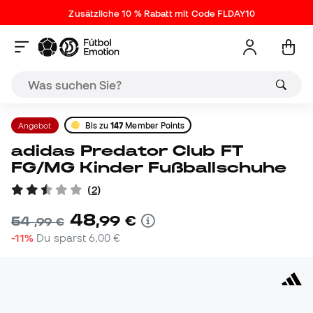
Zusätzliche 10 % Rabatt mit Code FLDAY10
Angebot
Bis zu
147
Member Points
adidas Predator Club FT
FG/MG Kinder Fußballschuhe
(
2
)
48
,
99
€
54
,
99
€
-11%
Du sparst
6,00 €