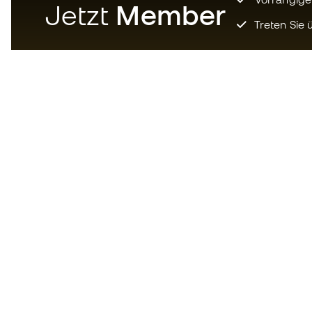
Jetzt
Member
Treten Sie ü
Laden Sie jetzt die App für
Fußballfans herunter und
genießen Sie schnelleres und
bequemeres Einkaufen.