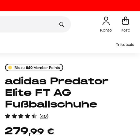
Konto
Korb
Trikotsets
Bis zu
840
Member Points
adidas Predator
Elite FT AG
Fußballschuhe
(
40
)
279
,
99
€