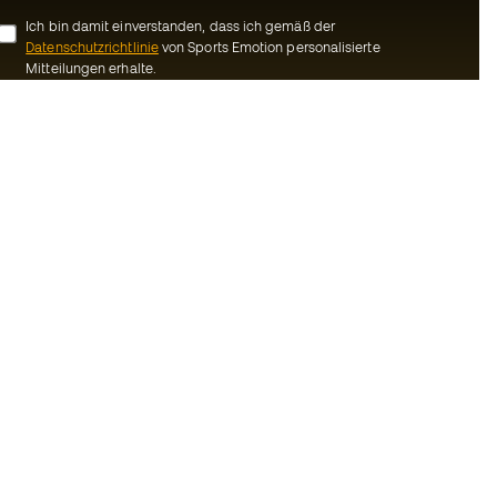
Ich bin damit einverstanden, dass ich gemäß der
Datenschutzrichtlinie
von Sports Emotion personalisierte
Mitteilungen erhalte.
ion
#BeTheBest
Gemeinschaft
Bei Sports Emotion fördern wir einen
sportlichen Lebensstil, der darauf abzielt,
ns
das vollkommene Glück der Sportler zu
erreichen, dank des Ökosystems, das von
Bedingungen und
jeder der spezialisierten Marken der
Gruppe geschaffen wird.
inie
Basketball Emotion
-Bestimmungen
Running Emotion
schluss