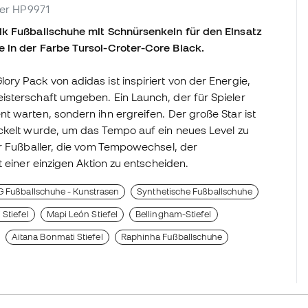
eter HP9971
ik Fußballschuhe mit Schnürsenkeln für den Einsatz
 in der Farbe Tursol-Croter-Core Black.
ry Pack von adidas ist inspiriert von der Energie,
isterschaft umgeben. Ein Launch, der für Spieler
t warten, sondern ihn ergreifen. Der große Star ist
ickelt wurde, um das Tempo auf ein neues Level zu
ür Fußballer, die vom Tempowechsel, der
 einer einzigen Aktion zu entscheiden.
 Fußballschuhe - Kunstrasen
Synthetische Fußballschuhe
 Stiefel
Mapi León Stiefel
Bellingham-Stiefel
Aitana Bonmati Stiefel
Raphinha Fußballschuhe