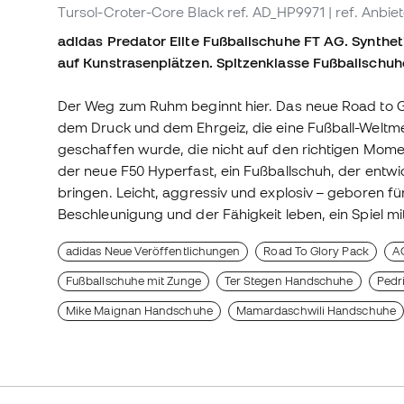
Tursol-Croter-Core Black
ref. AD_HP9971
| ref. Anbi
adidas Predator Elite Fußballschuhe FT AG. Synthet
auf Kunstrasenplätzen. Spitzenklasse Fußballschuhe
Der Weg zum Ruhm beginnt hier. Das neue Road to Glo
dem Druck und dem Ehrgeiz, die eine Fußball-Weltme
geschaffen wurde, die nicht auf den richtigen Momen
der neue F50 Hyperfast, ein Fußballschuh, der entw
bringen. Leicht, aggressiv und explosiv – geboren f
Beschleunigung und der Fähigkeit leben, ein Spiel mit
adidas Neue Veröffentlichungen
Road To Glory Pack
AG
Fußballschuhe mit Zunge
Ter Stegen Handschuhe
Pedri
Mike Maignan Handschuhe
Mamardaschwili Handschuhe