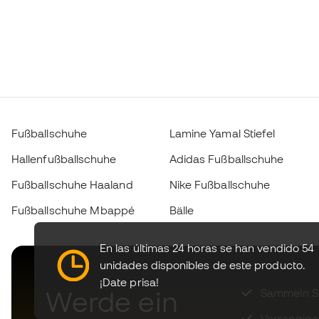
Fußballschuhe
Lamine Yamal Stiefel
Hallenfußballschuhe
Adidas Fußballschuhe
Fußballschuhe Haaland
Nike Fußballschuhe
Fußballschuhe Mbappé
Bälle
En las últimas 24 horas se han vendido 54
unidades disponibles de este producto.
¡Date prisa!
Werde ein
Sammeln Sie
Vorrangige