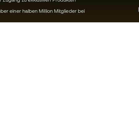
ber einer halben Million Mitglieder bei
Können wir Ihnen helfen?
Fútbol Emot
Kundendienst
Die Member 
Umtausch und Rückgabe
Arbeite mit u
Anleitung zur Sportausrüstung
Allgemeine 
Konditionen
Umrechnungstabellen für die
Schuhegröße
Cookie-Richtl
Compliance
Datenschutz
Internationale Fútbol Emotion-
Haftungsaus
Websites