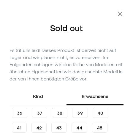
Zusätzliche 10 % Rabatt mit Code FLDAY10
Sold out
Es tut uns leid! Dieses Produkt ist derzeit nicht auf
Nicht vorrättig
Bis zu
294
Member Points
Lager und wir planen nicht, es zu ersetzen. Im
adidas Predator Elite FT FG
Folgenden schlagen wir eine Reihe von Modellen mit
für Kinder Fußballschuhe
ähnlichen Eigenschaften wie das gesuchte Modell in
der von Ihnen benötigten Größe vor.
(
6
)
97
,
99
€
139
,
99
€
Kind
Erwachsene
-30%
Du sparst
42,00 €
36
37
38
39
40
41
42
43
44
45