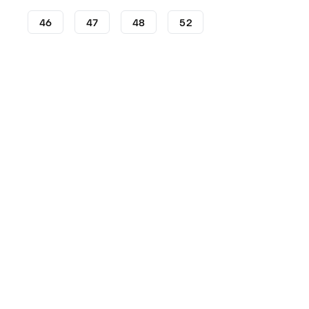
46
47
48
52
Fußballschuhe
adidas Fußballschuhe
adidas Predato