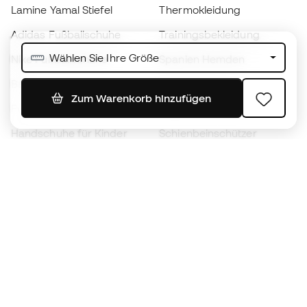
Lamine Yamal Stiefel
Thermokleidung
Adidas Fußballschuhe
Trainingsbekleidung
Wählen Sie Ihre Größe
Nike Fußballschuhe
Spanien Hemden
Bälle
Fußballtrikots
Zum Warenkorb hinzufügen
Fußballschuhe für Kinder
Regenmäntel
Handschuhe für Kinder
Schienbeinschützer
Fußballschuhe für Kinder
Torwartkleidung
Kleidung für Kinder
Black Friday
Werde ein
Jetzt
Member