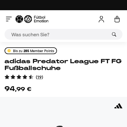
Bis zu
285
Member Points
adidas Predator League FT FG
Fußballschuhe
(
19
)
94
,
99
€