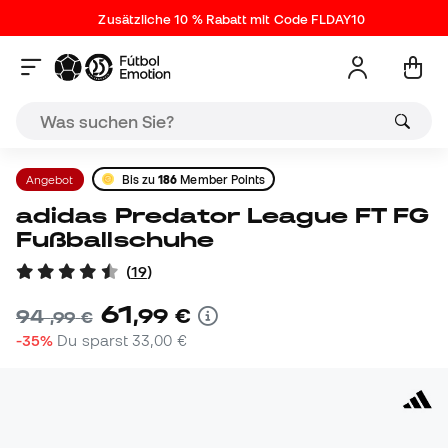
Zusätzliche 10 % Rabatt mit Code FLDAY10
Angebot
Bis zu
186
Member Points
adidas Predator League FT FG
Fußballschuhe
(
19
)
61
,
99
€
94
,
99
€
-35%
Du sparst
33,00 €